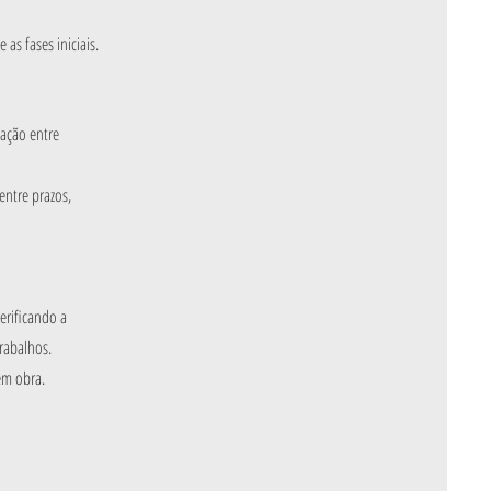
as fases iniciais.
ação entre
entre prazos,
erificando a
rabalhos.
em obra.