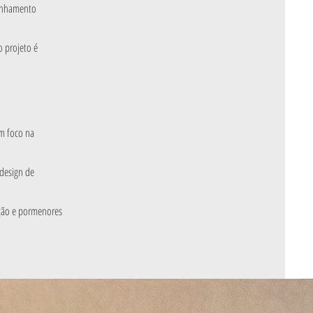
panhamento
 projeto é
om foco na
 design de
ação e pormenores