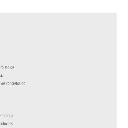
projeto de
a.
ivos concretos do
eta com a
 soluções